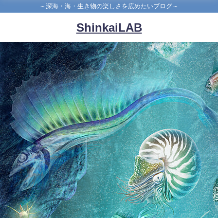
～深海・海・生き物の楽しさを広めたいブログ～
ShinkaiLAB