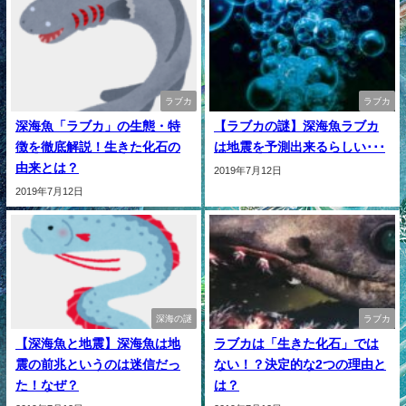
ラブカ
ラブカ
深海魚「ラブカ」の生態・特
【ラブカの謎】深海魚ラブカ
徴を徹底解説！生きた化石の
は地震を予測出来るらしい･･･
由来とは？
2019年7月12日
2019年7月12日
深海の謎
ラブカ
【深海魚と地震】深海魚は地
ラブカは「生きた化石」では
震の前兆というのは迷信だっ
ない！？決定的な2つの理由と
た！なぜ？
は？