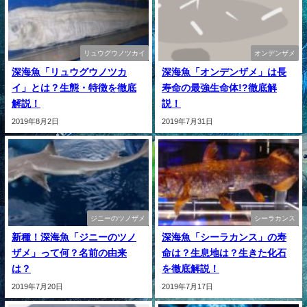
リュウグウノツカイ
オンデンザメ
深海魚「リュウグウノツカ
深海魚「オンデンザメ」は長
イ」とは？生態・特徴を徹底
寿命の最強生命体!?徹底解
解説！
説！
2019年8月2日
2019年7月31日
ジニーのツノザメ
シーラカンス
新種！深海魚「ジニーのツノ
深海魚「シーラカンス」の寿
ザメ」って何？名前の由来
命は？生息地は？生きた化石
は？
を徹底解説！
2019年7月20日
2019年7月17日